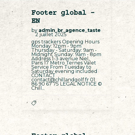
Footer global –
EN
by
admin_br_agence_taste
2 juillet 2025
gps trackers Opening Hours
Monday: 12pm - 9pm
Thursday - Saturday: 9am -
Midnight Sunday: 9am - 8pm
Address 1-3 avenue Niel,
Paris 17 Metro Ternes Valet
Service From Tuesday to
Saturday evening included
CONTACT
contact@chillandgolf.fr 01
86 90 67 75 LEGAL NOTICE ©
Chill...